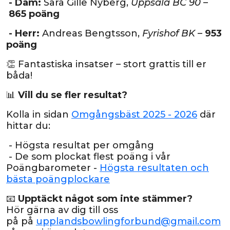
- Dam:
Sara Gille Nyberg,
Uppsala BC 90
–
865 poäng
- Herr:
Andreas Bengtsson,
Fyrishof BK
–
953
poäng
👏 Fantastiska insatser – stort grattis till er
båda!
📊
Vill du se fler resultat?
Kolla in sidan
Omgångsbäst 2025 - 2026
där
hittar du:
- Högsta resultat per omgång
- De som plockat flest poäng i vår
Poängbarometer -
Högsta resultaten och
bästa poängplockare
📧
Upptäckt något som inte stämmer?
Hör gärna av dig till oss
på
på
upplandsbowlingforbund@gmail.com