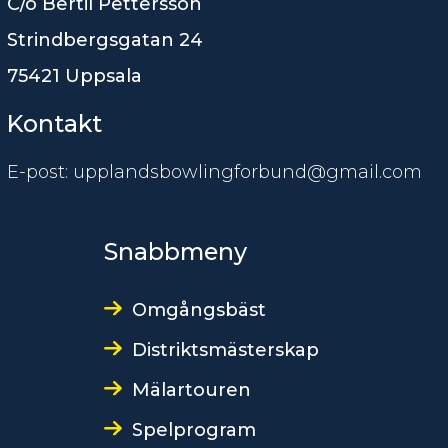
C/o Bertil Pettersson
Strindbergsgatan 24
75421 Uppsala
Kontakt
E-post: upplandsbowlingforbund@gmail.com
Snabbmeny
Omgångsbäst
Distriktsmästerskap
Mälartouren
Spelprogram