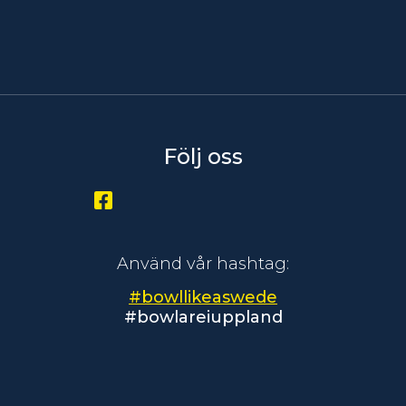
Följ oss
Använd vår hashtag:
#bowllikeaswede
#bowlareiuppland