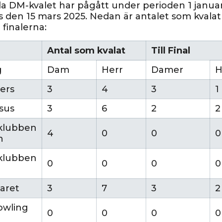
lla DM-kvalet har pågått under perioden 1 janua
s den 15 mars 2025. Nedan är antalet som kvala
l finalerna:
Antal som kvalat
Till Final
g
Dam
Herr
Damer
H
ers
3
4
3
1
sus
3
6
2
2
klubben
4
0
0
0
n
klubben
0
0
0
0
aret
3
7
3
2
owling
0
0
0
0