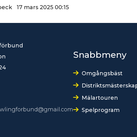
beck 17 mars 2025 00:15
förbund
Snabbmeny
son
24
Omgångsbäst
Distriktsmästerska
Mälartouren
owlingforbund@gmail.com
Spelprogram