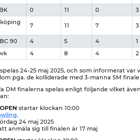
 BK
0
11
0
3
köping
7
11
7
3
 BC 90
4
5
4
1
wk
4
8
4
2
 spelas 24-25 maj 2025, och som informerat var 
a dom pga. de kolliderade med 3-manna SM final
la DM finalerna spelas enligt följande vilket äv
an:
 OPEN
startar klockan 10:00
wling,
 lördag 24 maj 2025
att anmäla sig till finalen är 17 maj