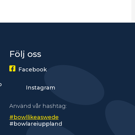
Följ oss
Facebook
p
Instagram
Använd vår hashtag:
#bowllikeaswede
#bowlareiuppland