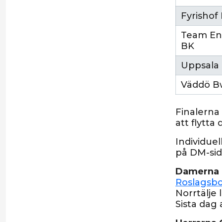
Fyrishof
Team En
BK
Uppsala
Väddö B
Finalerna
att flytt
Individuel
på DM-sid
Damerna
Roslagsbo
Norrtälje
Sista dag 