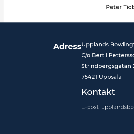
Peter Tid
Upplands Bowling
Adress
C/o Bertil Petters
Strindbergsgatan 
75421 Uppsala
Kontakt
E-post: upplandsb