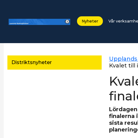
Nyheter
Vår verksamh
Upplands
Distriktsnyheter
Kvalet til
Kval
fina
Lördagen 
finalerna 
sista resu
planering