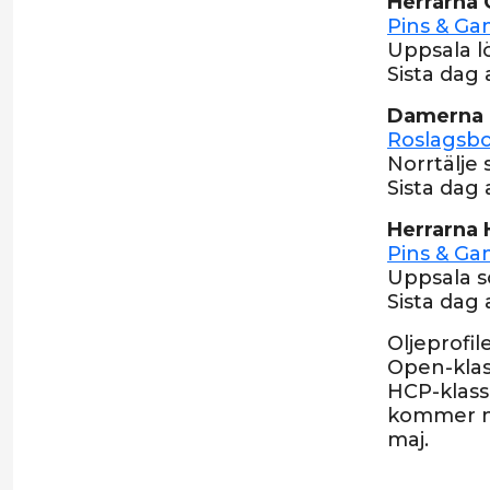
Herrarna
Pins & Ga
Uppsala l
Sista dag 
Damerna
Roslagsbo
Norrtälje
Sista dag 
Herrarna
Pins & Ga
Uppsala s
Sista dag 
Oljeprofi
Open-klas
HCP-klasse
kommer ny
maj.