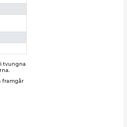
vi tvungna
erna.
en framgår