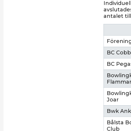
Individue
avslutade
antalet til
Förenin
BC Cobb
BC Pega
Bowling
Flamma
Bowling
Joar
Bwk Ank
Bålsta B
Club