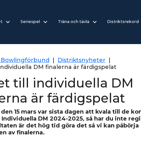
et
Seriespel
Träna och tävla
Distriktsrekord
 Bowlingförbund
|
Distriktsnyheter
|
l individuella DM finalerna är färdigspelat
et till individuella DM
lerna är färdigspelat
den 15 mars var sista dagen att kvala till de 
i Individuella DM 2024-2025, så har du inte regi
ltaten är det hög tid göra det så vi kan påbörja
en av finalerna.