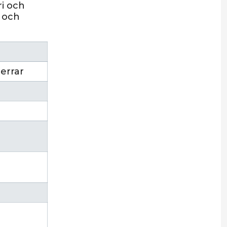
ri och
t och
errar