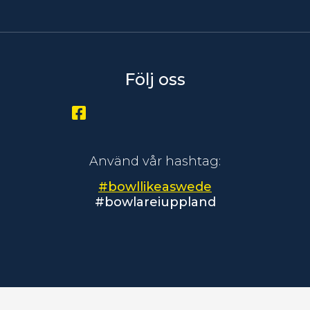
Följ oss
Använd vår hashtag:
#bowllikeaswede
#bowlareiuppland