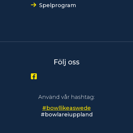
Spelprogram
Följ oss
Använd vår hashtag:
#bowllikeaswede
#bowlareiuppland