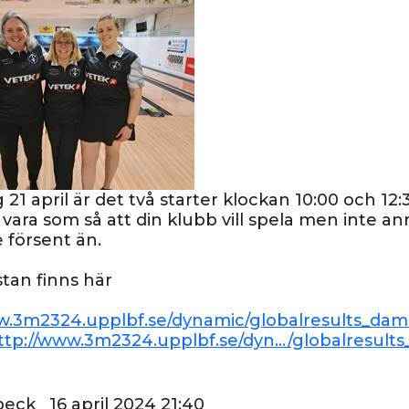
21 april är det två starter klockan 10:00 och 12
 vara som så att din klubb vill spela men inte an
e försent än.
stan finns här
w.3m2324.upplbf.se/dynamic/globalresults_dam.a
ttp://www.3m2324.upplbf.se/dyn.../globalresults_
beck 16 april 2024 21:40