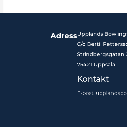
Upplands Bowling
Adress
C/o Bertil Petters
Strindbergsgatan 
75421 Uppsala
Kontakt
E-post: upplandsb