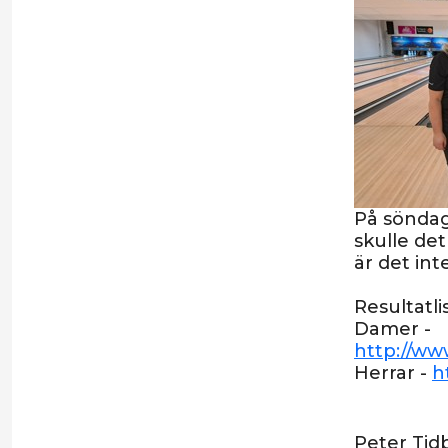
På söndag 
skulle det
är det int
Resultatli
Damer -
http://ww
Herrar -
h
Peter Tid