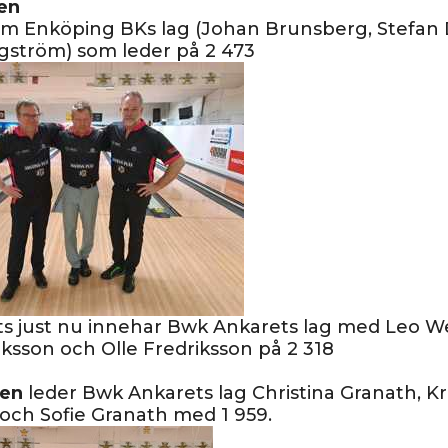
en
m Enköping BKs lag (Johan Brunsberg, Stefan
gström) som leder på 2 473
ts just nu innehar Bwk Ankarets lag med Leo W
iksson och Olle Fredriksson på 2 318
en
leder Bwk Ankarets lag Christina Granath, Kr
och Sofie Granath med 1 959.