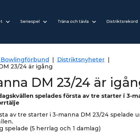
et
Seriespel
Träna och tävla
Distriktsrekord
 Bowlingförbund
|
Distriktsnyheter
|
DM 23/24 är igång
nna DM 23/24 är igån
dagskvällen spelades första av tre starter i 3-
rrtälje
rsta av tre starter i 3-manna DM 23/24 spelade 
llen.
ag spelade (5 herrlag och 1 damlag)