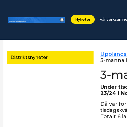
Nyheter
Vår verksamh
Upplands
Distriktsnyheter
3-manna 
3-ma
Under tis
23/24 i No
Då var fö
tisdagskvä
Totalt 6 l