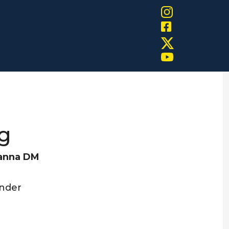
g
manna DM
under