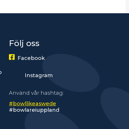
Följ oss
Facebook
p
Instagram
Använd vår hashtag:
#bowllikeaswede
#bowlareiuppland