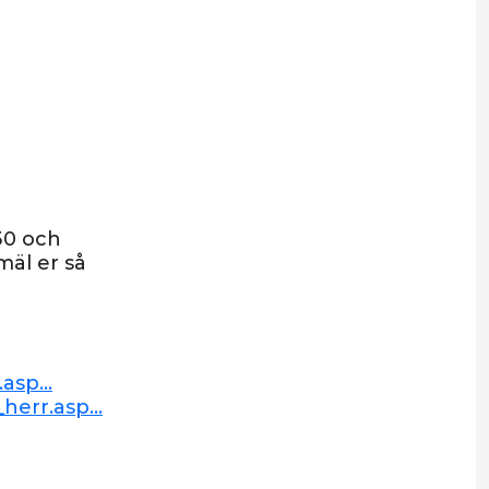
:30 och
mäl er så
sp...
herr.asp...