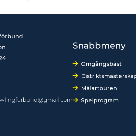
förbund
Snabbmeny
son
24
Omgångsbäst
Distriktsmästerska
Mälartouren
owlingforbund@gmail.com
Spelprogram