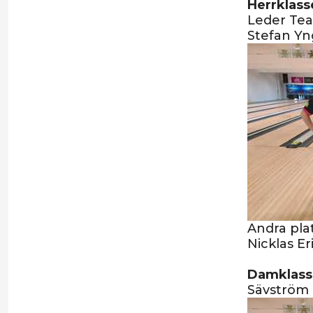
Herrklass
Leder Tea
Stefan Yn
Andra pla
Nicklas Er
Damklass
Sävström 