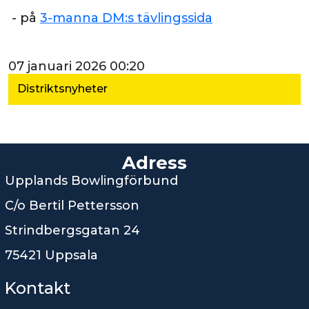
- på
3-manna DM:s tävlingssida
07 januari 2026 00:20
Distriktsnyheter
Adress
Upplands Bowlingförbund
C/o Bertil Pettersson
Strindbergsgatan 24
75421 Uppsala
Kontakt