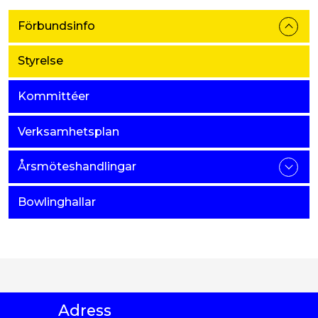
Förbundsinfo
Styrelse
Kommittéer
Verksamhetsplan
Årsmöteshandlingar
Bowlinghallar
Adress