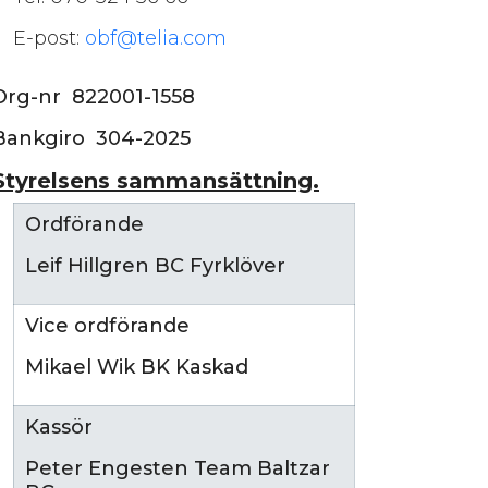
E-post:
obf@telia.com
Org-nr 822001-1558
Bankgiro 304-2025
Styrelsens sammansättning.
Ordförande
Leif Hillgren BC Fyrklöver
Vice ordförande
Mikael Wik BK Kaskad
Kassör
Peter Engesten Team Baltzar