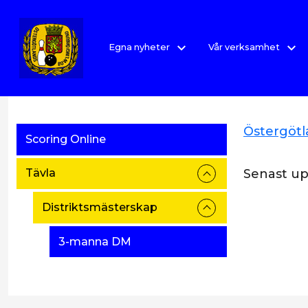
Egna nyheter
Vår verksamhet
Östergöt
Scoring Online
Senast u
Tävla
Distriktsmästerskap
3-manna DM