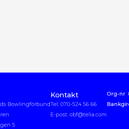
Kontakt
Org-nr 
nds Bowlingförbund
Tel: 070-524 56 66
Bankgir
gren
E-post:
obf@telia.com
ägen 5