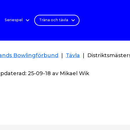
Seriespel
Träna och tävla
lands Bowlingförbund
|
Tävla
|
Distriktsmäste
ppdaterad:
25-09-18
av
Mikael Wik