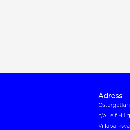
Adress
Östergötla
c/o Leif Hill
Villaparksv