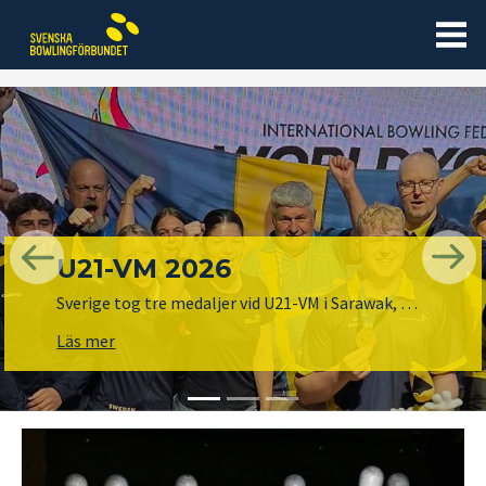
U21-VM 2026
Previous
Nex
Sverige tog tre medaljer vid U21-VM i Sarawak, Malaysia, va
Läs mer