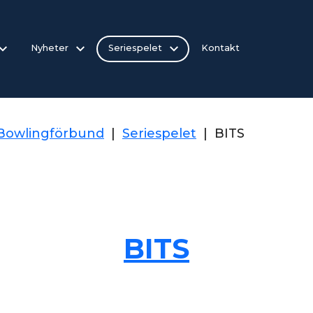
Nyheter
Seriespelet
Kontakt
 Bowlingförbund
|
Seriespelet
|
BITS
BITS