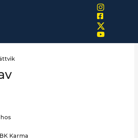
ttvik
av
 hos
, BK Karma