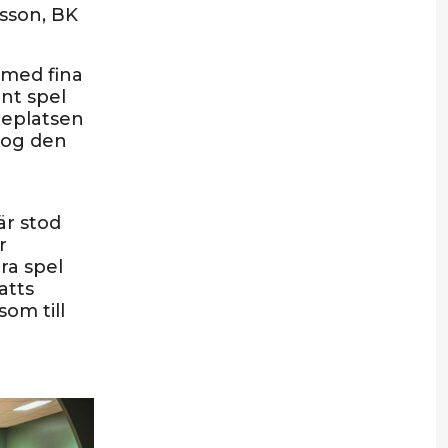
sson, BK
 med fina
int spel
djeplatsen
tog den
är stod
r
ra spel
atts
om till