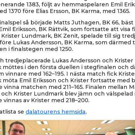
erande 1383, följt av hemmaspelaren Emil Erik
ed 1370 före Elias Ersson, BK Karma, med 1365.
finalspel så började Matts Juthagen, BK 66, bäst
Emil Eriksson, BK Rättvik, som fortsatte att visa f
Krister Lundmark, BK Zenit, spelade till sig tre
före Lukas Andersson, BK Karma, som därmed 
sen i finalstegen med 1250.
ch tredjeplacerade Lukas Andersson och Krister
möttes i den första duellen i stegfinalen och d
m vinnare med 162–195. I nästa match fick Kriste
möta Emil Eriksson och Krister fortsatte med b
 vinna matchen med 211–165. Finalen mellan M
och Krister Lundmark blev jämn och välspelad s
e vinnas av Krister med 218–200.
atlista se
dalatourens hemsida
.