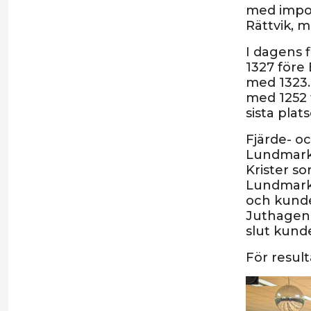
med impon
Rättvik, m
I dagens 
1327 före 
med 1323. 
med 1252 
sista plat
Fjärde- o
Lundmark 
Krister so
Lundmark 
och kunde
Juthagen 
slut kund
För result