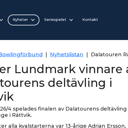
Nyheter
Seriespelet
Kontakt
 Bowlingförbund
|
Nyhetslistan
|
Dalatouren Rä
ter Lundmark vinnare 
tourens deltävling i
vik
 26/4 spelades finalen av Dalatourens deltävling
ge i Rättvik.
er alla kvalstarterna var 13-årige Adrian Ersson