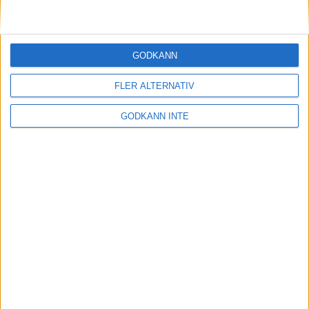
GODKÄNN
FLER ALTERNATIV
GODKÄNN INTE
Här hittar du Svenska Bowlingförbundets
medlemsrabatt på Strawberry