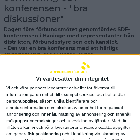
konferensen - "bra
diskussioner"
Dagen före förbundsmötet genomfördes SDF-
konferensen i Haninge med representanter från
distrikten, förbundsstyrelsen och kansliet.
– Det var en bra konferens med ett härligt
engagemang, säger Peter Hodor,
generalsekreterare i Svenska
Bowlingförbundet.
SDF-konferensen inleddes med en rapport från
Vi värdesätter din integritet
verksamheten där flera från kansliet presenterade
Vi och våra partners levenrorer och/eller får åtkomst till
vad som har varit främsta fokus inom respektive
information på en enhet, till exempel cookies, och behandlar
område det senaste verksamhetsåret. Därefter blev
personuppgifter, såsom unika identifierare och
det en uppföljning av rollfördelningsdokumentet
standardinformation som skickas av en enhet for anpassad
SvBF/SDF som togs fram för två år sedan, bland
annonsering och innehåll, mätning av annonsering och innehåll,
annat om vem som gör vad inom förbundet.
målgruppsundersokningar och utveckling av tjänster.
Med din
– Jag tycker att vi hade bra diskussioner kring
tillåtelse kan vi och våra leverantörer använda exakta uppgifter
dokumentet. En del distrikt har haft svårt att få ihop
om geografisk positionering och identifiering via skanning av
fulltaliga styrelser men nu var det positiva