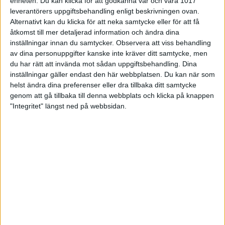
tongångar från flera håll och det var glädjande att
enheten. Du kan klicka för att godkänna vår och våra 1017
höra att många distrikt har många aktiviteter på
leverantörers uppgiftsbehandling enligt beskrivningen ovan.
gång. Det var en del nya ansikten på konferensen
Alternativt kan du klicka för att neka samtycke eller för att få
och det var roligt att höra att många är engagerade
åtkomst till mer detaljerad information och ändra dina
både i frågor lokalt men även i frågor på nationell
inställningar innan du samtycker.
Observera att viss behandling
nivå, säger Helena Sundqvist, ordförande i Svenska
av dina personuppgifter kanske inte kräver ditt samtycke, men
Bowlingförbundet.
du har rätt att invända mot sådan uppgiftsbehandling. Dina
inställningar gäller endast den här webbplatsen. Du kan när som
helst ändra dina preferenser eller dra tillbaka ditt samtycke
genom att gå tillbaka till denna webbplats och klicka på knappen
"Integritet" längst ned på webbsidan.