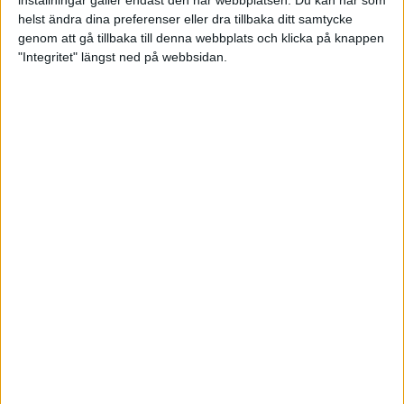
inställningar gäller endast den här webbplatsen. Du kan när som
matchspelet.
helst ändra dina preferenser eller dra tillbaka ditt samtycke
genom att gå tillbaka till denna webbplats och klicka på knappen
Maja Engberg och Nicole Layrisse börjar spela i
"Integritet" längst ned på webbsidan.
damernas matchspel kl 07.00 imorgon. Herrarnas
matchspel startart kl 10.00.
Resultat
Livestream
Mästerskapets hemsida
Linus Wirén 30 juni 2026 16:59
Sponsorer och samarbetspartners