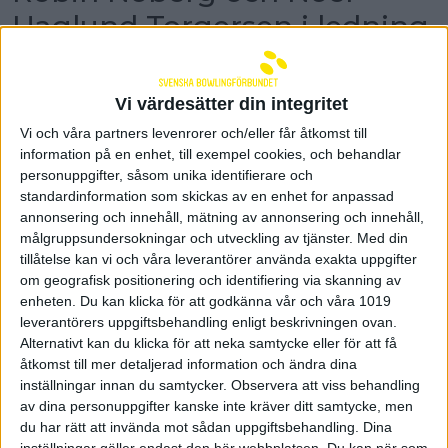
Haglund Torgersen i ledning
i dubbelkvalet
Robin Noberg och Noel Haglund Torgersen
Vi värdesätter din integritet
svarade för en riktigt fin insats i squad 1. De fick
ihop 2240 poäng över tio serier och är i topp i
Vi och våra partners levenrorer och/eller får åtkomst till
kvalet. Carl Eklund och Emil Svensson börjar
information på en enhet, till exempel cookies, och behandlar
spela kl 03.00 i natt i squad 2.
personuppgifter, såsom unika identifierare och
standardinformation som skickas av en enhet for anpassad
Robin Noberg och Noel Haglund Torgersen ångade
annonsering och innehåll, mätning av annonsering och innehåll,
på starkt i dubbelkvalet i U21-VM. I serie tre slog de
målgruppsundersokningar och utveckling av tjänster.
Med din
277 poäng, följt av 268 poäng i den fjärde serien,
tillåtelse kan vi och våra leverantörer använda exakta uppgifter
vilket var deras högsta två för dagen. Det gick lite
om geografisk positionering och identifiering via skanning av
upp och ned under andra halvan men de behöll
enheten. Du kan klicka för att godkänna vår och våra 1019
förstaplatsen med marginal genom att slå 245
leverantörers uppgiftsbehandling enligt beskrivningen ovan.
poäng i serie 7 och 244 poäng i den nionde serien.
Alternativt kan du klicka för att neka samtycke eller för att få
De fick ihop 2240 poäng över tio serier och leder
åtkomst till mer detaljerad information och ändra dina
kvalet med 51 poäng mer än Juha Vuoppola/Roni
inställningar innan du samtycker.
Observera att viss behandling
Leskinen, Finland.
av dina personuppgifter kanske inte kräver ditt samtycke, men
Carl Eklund och Emil Svensson börjar spela i squad
du har rätt att invända mot sådan uppgiftsbehandling. Dina
2 kl 03.00 i natt. Topp 16 går sedan vidare till