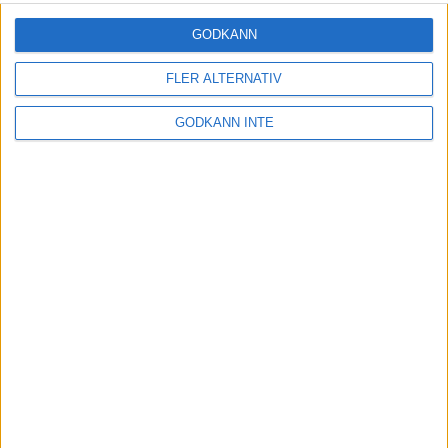
GODKÄNN
FLER ALTERNATIV
GODKÄNN INTE
Adress
Svenska Bowlingförbundet
Box 11016
100 61 Stockholm
Besöksadress
Skansbrogatan 7
118 60 Stockholm