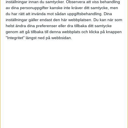
inställningar innan du samtycker.
Observera att viss behandling
- Redan på träningen såg man att man
av dina personuppgifter kanske inte kräver ditt samtycke, men
skulle behöva snöra på sig strajkskorna.
du har rätt att invända mot sådan uppgiftsbehandling. Dina
Vi var bara två på vårt bord,
inställningar gäller endast den här webbplatsen. Du kan när som
colombianskan Juliana Franco och jag,
helst ändra dina preferenser eller dra tillbaka ditt samtycke
vilket gjorde att det inte blev lika
genom att gå tillbaka till denna webbplats och klicka på knappen
nedspelat hos oss. En nackdel var att
"Integritet" längst ned på webbsidan.
det blev svårt att hålla rytmen. Nu blir
det vila innan matchspelet drar i gång i
morgon bitti kl 9:00. Det är 40 grader
varmt här i Vegas, så man kan inte göra
så mycket annat!
Fyra spelare från B-squaden trängde sig in mellan
Nora och McCarthy. Valreie Bercier slutade tvåa,
Carlene Beyer trea, Jordan Snodgrass fyra och
Syazwani Sahar femma. Sydkoreanskan Seo Yeon
Ryu delade sjätteplatsen med Nora.
Det krävdes till slut 3270, ett snitt på 218, för att ta
sig in bland de 64. Correen Acuff och Kerry Smith
tog platserna 63 och 64 på samma poäng.