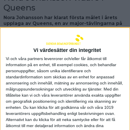
Queens
Nora Johansson har klarat första målet i årets
upplaga av Queens, en av major-tävlingarna på
den amerikanska proffstouren. Redan innan B-
squaden startade kunde vi konstatera att hon är
vidare till cup-spelet, som är den avgörande
delen i tävlingen.
Vi värdesätter din integritet
Vi och våra partners levenrorer och/eller får åtkomst till
information på en enhet, till exempel cookies, och behandlar
Årets upplaga av Queens samlade 199
personuppgifter, såsom unika identifierare och
förhoppningsfulla damer, vilka strävat efter att ta en
standardinformation som skickas av en enhet for anpassad
av de åtråvärda 64 platserna som leder till cupspel.
annonsering och innehåll, mätning av annonsering och innehåll,
63 av dem lyckades, eftersom regerande Queen,
målgruppsundersokningar och utveckling av tjänster.
Med din
vilket i år är Josie Barnes, var garanterad en plats
tillåtelse kan vi och våra leverantörer använda exakta uppgifter
bland cupspelarna. De har kvalat genom att spela
om geografisk positionering och identifiering via skanning av
tre pass om fem serier.
enheten. Du kan klicka för att godkänna vår och våra 1019
Nora har på sina tre kvalblock haft 1150, 1120 och
leverantörers uppgiftsbehandling enligt beskrivningen ovan.
1214, 495 poäng över pari och ett snitt på 233.
Alternativt kan du klicka för att neka samtycke eller för att få
Kvalvinnaren Erin McCarthy snittade 237, +561.
åtkomst till mer detaljerad information och ändra dina