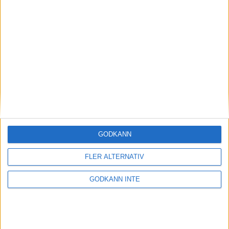
Här hittar du Svenska Bowlingförbundets
GODKÄNN
medlemsrabatt på Strawberry
FLER ALTERNATIV
GODKÄNN INTE