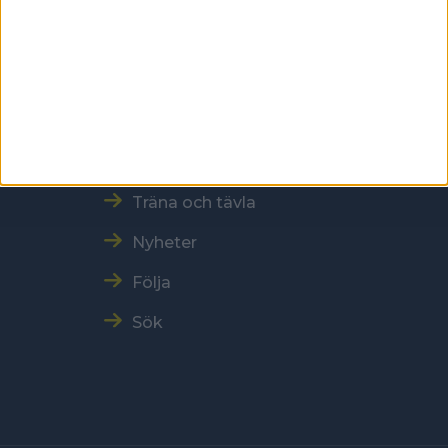
Snabbmeny
Vår verksamhet
Resultat och Statistik
Träna och tävla
Nyheter
Följa
Sök