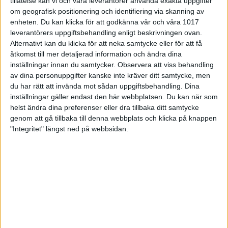
Men om några dagar är vi nöjda med bronset. Vi får
tillåtelse kan vi och våra leverantörer använda exakta uppgifter
se tillbaka på ett bra kval och ett väldigt fint
om geografisk positionering och identifiering via skanning av
matchspel, säger Maja Engberg som menar att det
enheten. Du kan klicka för att godkänna vår och våra 1017
var speciellt att kliva in i en semifinal mot
leverantörers uppgiftsbehandling enligt beskrivningen ovan.
hemmanationen.
Alternativt kan du klicka för att neka samtycke eller för att få
åtkomst till mer detaljerad information och ändra dina
– Det var nervöst med mycket pubik och live-tv.
inställningar innan du samtycker.
Observera att viss behandling
Malaysia spelade väldigt bra och vi lyckades inte
av dina personuppgifter kanske inte kräver ditt samtycke, men
kontra med lika bra spel, säger Engberg.
du har rätt att invända mot sådan uppgiftsbehandling. Dina
inställningar gäller endast den här webbplatsen. Du kan när som
Nicole Layrisse instämmer:
helst ändra dina preferenser eller dra tillbaka ditt samtycke
– Det svider nu efteråt men vi har fortfarande tagit
genom att gå tillbaka till denna webbplats och klicka på knappen
en medalj även om man hade hoppats på en ädlare
"Integritet" längst ned på webbsidan.
valör. Det var väldigt nervöst idag och det här var
första gången som jag spelade i en direktsändning
på det sättet. Det var lite annorlunda att direkt kliva
in i en semifinal utan att ha spelat något precis
innan. Jag hade lite svårt att få till linjen i spelet.
Samtidigt spelade Malaysia oerhört bra, säger
Nicole Layrisse.
Maja Engberg tar medalj i dubbel för andra U21-
VM:et i rad (guld 2024).