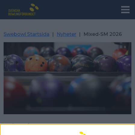
Swebowl Startsida
|
Nyheter
|
Mixed-SM 2026
Mixed-SM 2026