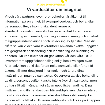
En nyhet för i år är Mixed-SM. Mästerskapet
spelas den 18 april-7 juni vid Rosenlund Bowling
Vi värdesätter din integritet
i Jönköping. Anmälan öppnar den 8 april.
Vi och våra partners levenrorer och/eller får åtkomst till
Formatet i mixed SM är 12 serier Scotch Double.
information på en enhet, till exempel cookies, och behandlar
Spelarna turas om att slå vartannat slag. Paret med
personuppgifter, såsom unika identifierare och
högst total slagning är svenska mästare i mixed
standardinformation som skickas av en enhet for anpassad
2026. Anmälan till mixed-SM öppnar den 8 april.
annonsering och innehåll, mätning av annonsering och innehåll,
Inbjudan kommer inom kort.
målgruppsundersokningar och utveckling av tjänster.
Med din
tillåtelse kan vi och våra leverantörer använda exakta uppgifter
Passa på att kombinera mixed-SM med att spela
individuella SM vid RC Bowl i Jönköping. Kvalet i
om geografisk positionering och identifiering via skanning av
individuella SM börjar den 4 april och pågår till den
enheten. Du kan klicka för att godkänna vår och våra 1019
17 maj. Anmälan till individuella SM öppnar den 25
leverantörers uppgiftsbehandling enligt beskrivningen ovan.
mars.
Alternativt kan du klicka för att neka samtycke eller för att få
åtkomst till mer detaljerad information och ändra dina
inställningar innan du samtycker.
Observera att viss behandling
av dina personuppgifter kanske inte kräver ditt samtycke, men
03 mars 2026 15:05
du har rätt att invända mot sådan uppgiftsbehandling. Dina
inställningar gäller endast den här webbplatsen. Du kan när som
helst ändra dina preferenser eller dra tillbaka ditt samtycke
Sponsorer och samarbetspartners
genom att gå tillbaka till denna webbplats och klicka på knappen