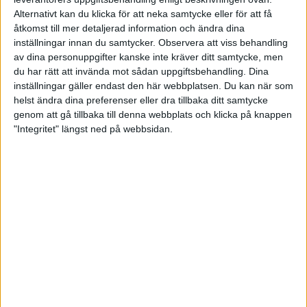
Green och Robin Ljungkvist tog det stopp i kvalet.
Alternativt kan du klicka för att neka samtycke eller för att få
Tävlingen avgörs med finalspel imorgon.
åtkomst till mer detaljerad information och ändra dina
– Konkurrensen är stenhård i tävlingen och
inställningar innan du samtycker.
Observera att viss behandling
supermånga duktiga bowlare har varit med. Det var
av dina personuppgifter kanske inte kräver ditt samtycke, men
mycket nytt för Lisa och Robin. De kämpade bra
du har rätt att invända mot sådan uppgiftsbehandling. Dina
och har fått väldigt fina erfarenheter. Det är stort att
inställningar gäller endast den här webbplatsen. Du kan när som
de blev inbjudna och det har varit en väldigt häftig
helst ändra dina preferenser eller dra tillbaka ditt samtycke
upplevelse, säger coach Mattias Melin.
genom att gå tillbaka till denna webbplats och klicka på knappen
Robin Ljungkvist: – Det har varit mycket intryck. Man
"Integritet" längst ned på webbsidan.
får nypa sig i armen att man spelar samma tävling
som proffsspelare från Sydkorea och storstjärnor
från USA. Det var nervöst första dagen men sedan
släppte det mer och mer. Jag är nöjd med min
insats och det har varit väldigt lärorikt, säger Robin
Ljungkvist.
Under finaldagen kommer Lisa Nordström Green
att spela mixeddubbel tillsammans med
amerikanska storstjärnan Kyle Troup. De möter ett
koreanskt dubbelpar. Spelet börjar kl 06.00 på
tisdagsmorgonen svensk tid.
– Det ska bli mäktigt att spela med Kyle. Vi kommer