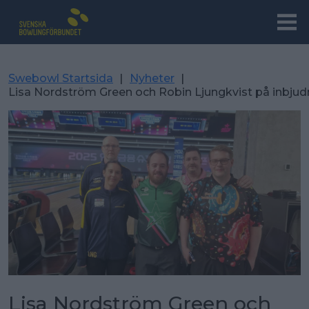
Swebowl Startsida
|
Nyheter
|
Lisa Nordström Green och Robin Ljungkvist på inbjud
Lisa Nordström Green och