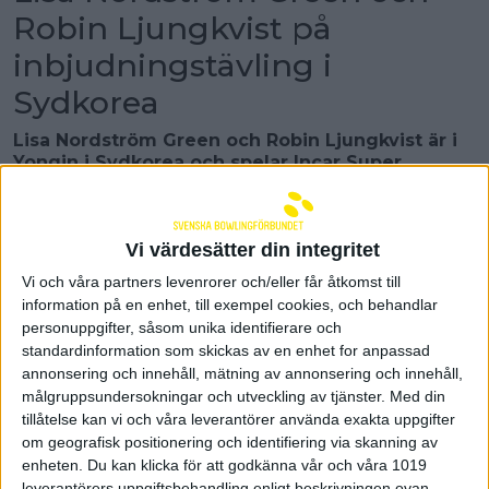
Robin Ljungkvist på
inbjudningstävling i
Sydkorea
Lisa Nordström Green och Robin Ljungkvist är i
Yongin i Sydkorea och spelar Incar Super
Bowling International Open. De blev inbjudna att
spela tävlingen av Sydkoreas proffstour, KPBA.
Imorgon ska Lisa Nordström Green spela
mixeddubbel tillsammans med Kyle Troup.
Vi värdesätter din integritet
Vi och våra partners levenrorer och/eller får åtkomst till
Lisa Nordström Green och Robin Ljungkvist var som
information på en enhet, till exempel cookies, och behandlar
enda parabowlare inbjudna till stortävlingen i
personuppgifter, såsom unika identifierare och
Yongin, Sydkorea. De har åkt på tävlingsresan
standardinformation som skickas av en enhet for anpassad
tillsammans med ledarna Mattias Melin och Fredrik
annonsering och innehåll, mätning av annonsering och innehåll,
Johansson. Flera proffspelare har varit med i
tävlingen, bland annat Anthony Simonsen, Kyle
målgruppsundersokningar och utveckling av tjänster.
Med din
Troup, Chris Sloan och Darren Tang.
tillåtelse kan vi och våra leverantörer använda exakta uppgifter
om geografisk positionering och identifiering via skanning av
Kvalet genomfördes i fredags och lördags och
enheten. Du kan klicka för att godkänna vår och våra 1019
bestod totalt av tio serier. För Lisa Nordström
leverantörers uppgiftsbehandling enligt beskrivningen ovan.