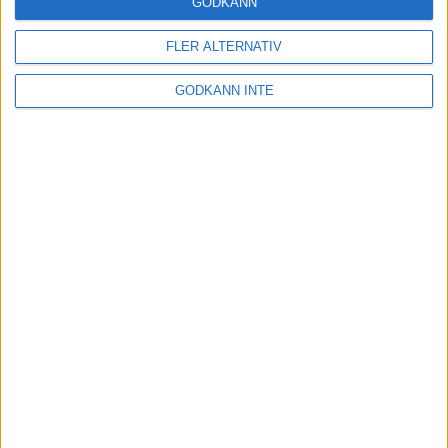
GODKÄNN
FLER ALTERNATIV
GODKÄNN INTE
Här hittar du Svenska Bowlingförbundets
medlemsrabatt på Strawberry