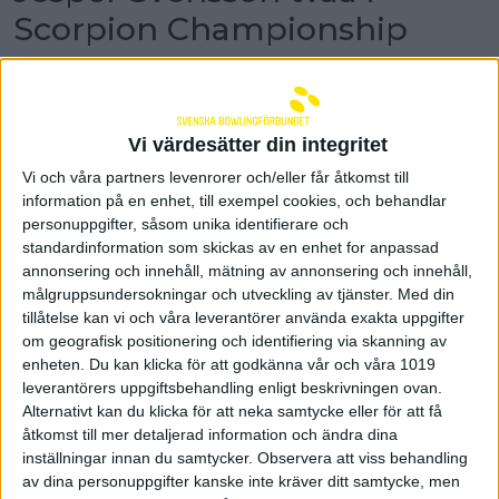
Scorpion Championship
Jesper Svensson gick i natt hela vägen till final i
Scorpion Championship och var ytterst nära sin
15:e PBA-titel. Det blev till sist förlust för
Svensson i avgörande roll off i finalen mot Zach
Vi värdesätter din integritet
Wilkins.
Vi och våra partners levenrorer och/eller får åtkomst till
Jesper Svensson intog i natt banorna i Bowlero
information på en enhet, till exempel cookies, och behandlar
Brooklyn Park, Minneapolis, för finalspelet för topp
personuppgifter, såsom unika identifierare och
12 i PBA Scorpion Championship. Tävlingen är en del
standardinformation som skickas av en enhet for anpassad
av World Series. Förra året vann Rasmus Edvall
annonsering och innehåll, mätning av annonsering och innehåll,
Scorpion Championship och det var nära att det
målgruppsundersokningar och utveckling av tjänster.
Med din
blev svensk seger i år också.
tillåtelse kan vi och våra leverantörer använda exakta uppgifter
om geografisk positionering och identifiering via skanning av
I första matchen vann Jesper Svensson över Nate
enheten. Du kan klicka för att godkänna vår och våra 1019
Stuber med 236-201. I kvartsfinalen väntade EJ
leverantörers uppgiftsbehandling enligt beskrivningen ovan.
Tackett. Jesper Svensson var starkast och vann
Alternativt kan du klicka för att neka samtycke eller för att få
med 248-223. Jesper Svensson fortsatte att ånga
åtkomst till mer detaljerad information och ändra dina
på och storspelade i semifinalen när han besegrade
Chris Via med 299-241. Jesper Svensson var framme
inställningar innan du samtycker.
Observera att viss behandling
i final i Scorpion Championship. Där ställdes han
av dina personuppgifter kanske inte kräver ditt samtycke, men