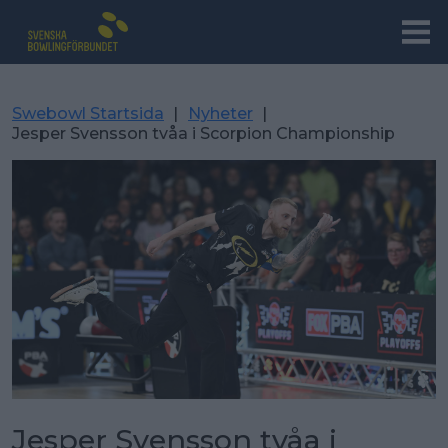
Swebowl Startsida
|
Nyheter
|
Jesper Svensson tvåa i Scorpion Championship
Jesper Svensson tvåa i