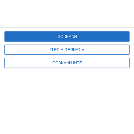
GODKÄNN
FLER ALTERNATIV
GODKÄNN INTE
Adress
Svenska Bowlingförbundet
Box 11016
100 61 Stockholm