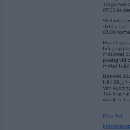
Torgersen oc
07.00 är de
Stefanie La
11.00 under
03.00 natte
Kvalet spel
två grupper
matcher) oc
poäng vid oa
möter tvåorn
U21-VM 2
När: 28 juni-
Var: Kuchin
Tävlingsha
Antal delta
Resultat
Mästerska