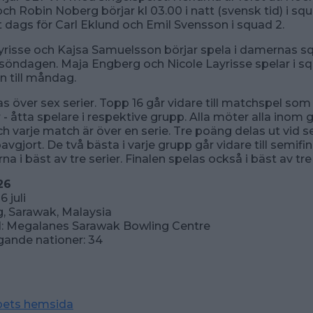
h Robin Noberg börjar kl 03.00 i natt (svensk tid) i squa
t dags för Carl Eklund och Emil Svensson i squad 2.
yrisse och Kajsa Samuelsson börjar spela i damernas sq
 söndagen. Maja Engberg och Nicole Layrisse spelar i sq
n till måndag.
as över sex serier. Topp 16 går vidare till matchspel som
 - åtta spelare i respektive grupp. Alla möter alla inom 
h varje match är över en serie. Tre poäng delas ut vid 
vgjort. De två bästa i varje grupp går vidare till semifin
a i bäst av tre serier. Finalen spelas också i bäst av tre 
026
6 juli
g, Sarawak, Malaysia
ll: Megalanes Sarawak Bowling Centre
gande nationer: 34
pets hemsida