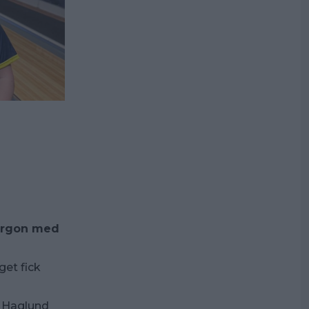
morgon med
get fick
l Haglund