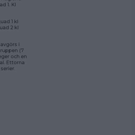
d 1. Kl
uad 1 kl
uad 2 kl
 avgörs i
gruppen (7
seger och en
al. Ettorna
serier.