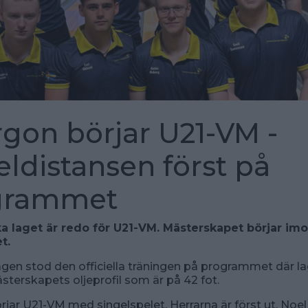
gon börjar U21-VM -
eldistansen först på
grammet
a laget är redo för U21-VM. Mästerskapet börjar i
et.
gen stod den officiella träningen på programmet där la
sterskapets oljeprofil som är på 42 fot.
jar U21-VM med singelspelet. Herrarna är först ut. Noe