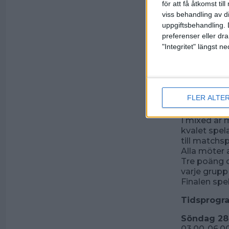
Finalen spel
för att få åtkomst ti
viss behandling av d
4-manna
uppgiftsbehandling. 
I lagdistans
preferenser eller dra
spelformen 
"Integritet" längst 
avgörs i tv
(7 matcher)
och en poäng
semifinal. E
bäst av tre 
FLER ALTE
Mixed
I mixed är m
kvalet spela
till matchsp
Alla möter 
Tre poäng d
varje grupp 
Finalen spel
Tidsprogra
Söndag 28
03.00-06.00