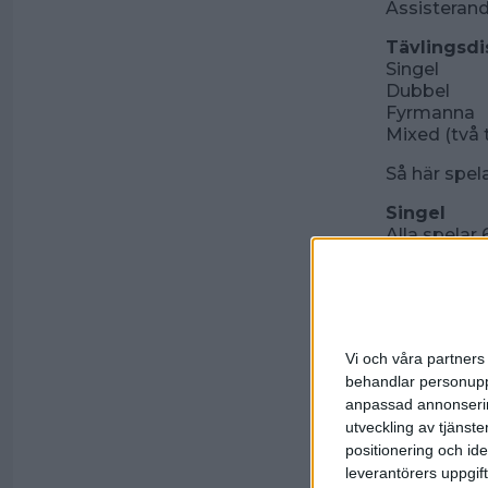
Assisteran
Tävlingsdi
Singel
Dubbel
Fyrmanna
Mixed (två t
Så här spel
Singel
Alla spelar 
grupper - å
matcher) oc
poäng vid oa
möter tvåorn
Vi och våra partners 
Dubbel
I kvalet spe
behandlar personuppg
till matchs
anpassad annonserin
Alla möter 
utveckling av tjänster
Tre poäng d
positionering och id
varje grupp 
leverantörers uppgift