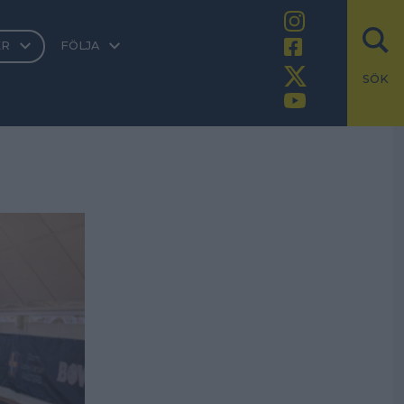
ER
FÖLJA
SÖK