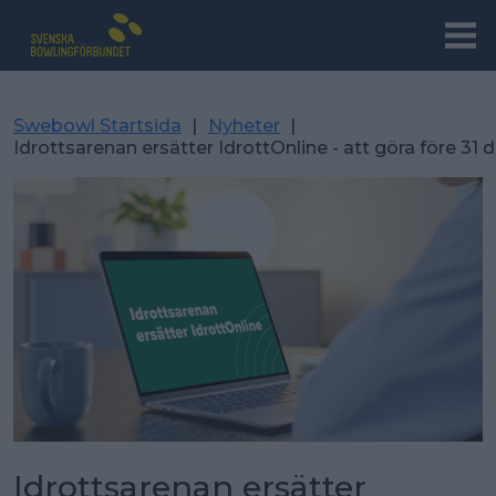
Swebowl Startsida
|
Nyheter
|
Idrottsarenan ersätter IdrottOnline - att göra före 3
Idrottsarenan ersätter