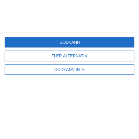
Linus Wirén 10 december 2025 11:19
Sponsorer och samarbetspartners
GODKÄNN
FLER ALTERNATIV
GODKÄNN INTE
Här hittar du Svenska Bowlingförbundets
medlemsrabatt på Strawberry