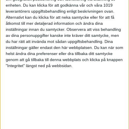
övergången till Idrottsarenan. Ni behöver se över så
enheten. Du kan klicka för att godkänna vår och våra 1019
att följande är uppdaterat i ert/era register (i
leverantörers uppgiftsbehandling enligt beskrivningen ovan.
IdrottOnline och/eller i det administrativa system
Alternativt kan du klicka för att neka samtycke eller för att få
som din förening använder):
åtkomst till mer detaljerad information och ändra dina
inställningar innan du samtycker.
Observera att viss behandling
· Att föreningens kontaktuppgifter i registret är
aktuella.
av dina personuppgifter kanske inte kräver ditt samtycke, men
du har rätt att invända mot sådan uppgiftsbehandling. Dina
· Kontrollera att roller som ordförande, kassör och
inställningar gäller endast den här webbplatsen. Du kan när som
LOK-stödsansvarig är rätt angivna.
helst ändra dina preferenser eller dra tillbaka ditt samtycke
genom att gå tillbaka till denna webbplats och klicka på knappen
· Säkerställ att alla medlemmar med svenskt
"Integritet" längst ned på webbsidan.
personnummer har 12 siffror registrerade.
· Delning av medlems- och personregister.
När detta är gjort ligger allt rätt inför överflyttningen
– och ni är redo att ta del av de nya, förbättrade
funktionerna när Idrottsarenan rullas ut.
Mer information om uppdateringen finns på
rf.se
Säkrare inloggning med Freja+
I Idrottsarenan används Freja+ för inloggning. Det