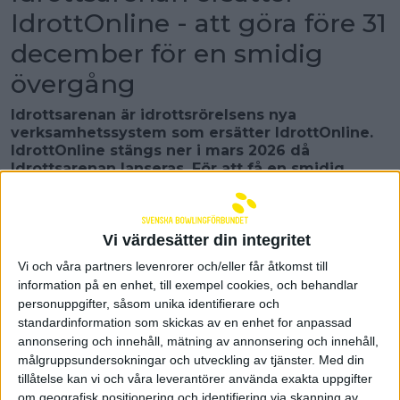
IdrottOnline - att göra före 31
december för en smidig
övergång
Idrottsarenan är idrottsrörelsens nya
verksamhetssystem som ersätter IdrottOnline.
IdrottOnline stängs ner i mars 2026 då
Idrottsarenan lanseras. För att få en smidig
övergång så behöver alla bowlingföreningar ha
vissa saker på plats senast den 31 december.
Idrottonline stängs ner i mars 2026 då
Vi värdesätter din integritet
Idrottsarenan lanseras. Lanseringsperioden
Vi och våra partners levenrorer och/eller får åtkomst till
kommer att pågå till och med juni 2026. Under
information på en enhet, till exempel cookies, och behandlar
denna period kommer ytterligare funktioner att
personuppgifter, såsom unika identifierare och
läggas till.
standardinformation som skickas av en enhet for anpassad
Det här behöver din förening göra senast den 31
annonsering och innehåll, mätning av annonsering och innehåll,
december
målgruppsundersokningar och utveckling av tjänster.
Med din
tillåtelse kan vi och våra leverantörer använda exakta uppgifter
Din förening behöver redan nu förbereda
om geografisk positionering och identifiering via skanning av