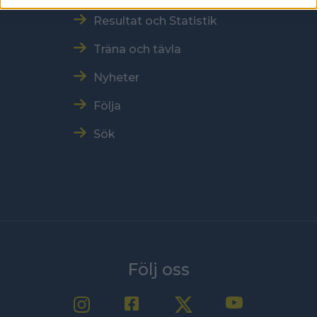
Resultat och Statistik
Träna och tävla
Nyheter
Följa
Sök
Följ oss