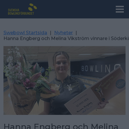
Swebowl Startsida
|
Nyheter
|
Hanna Engberg och Melina Vikström vinnare i Söder
Hanna Engberg och Melina