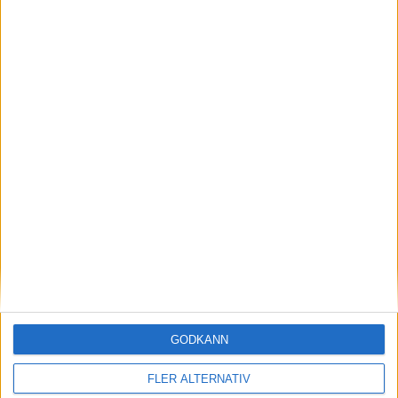
Topp 4 HCP-klassen
Tävlingens hemsida
GODKÄNN
Resultat
FLER ALTERNATIV
Foto: Robert Andersson