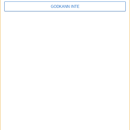
GODKÄNN INTE
Christian Holmén 05 oktober 2025 17:04
Sponsorer och samarbetspartners