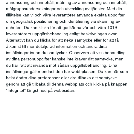
annonsering och innehåll, mätning av annonsering och innehåll,
sista serien med fyra raka strike för att ta fjärde och
målgruppsundersokningar och utveckling av tjänster.
Med din
sista stegfinalsplatsen med ynka 4 poängs
tillåtelse kan vi och våra leverantörer använda exakta uppgifter
marginal.
om geografisk positionering och identifiering via skanning av
– Jag var väldigt nöjd med kvalets första start, då
enheten. Du kan klicka för att godkänna vår och våra 1019
det räckte mer än väl för att ta mig vidare till
leverantörers uppgiftsbehandling enligt beskrivningen ovan.
finalsteg 3 direkt. Där blev det väldigt jämnt och alla
Alternativt kan du klicka för att neka samtycke eller för att få
8 hade chansen ända in i slutrutorna att ta sig vidare
åtkomst till mer detaljerad information och ändra dina
til stegfinalen, så det var väldigt skönt att avsluta
inställningar innan du samtycker.
Observera att viss behandling
med 4 strike för att ta mig vidare med några få
av dina personuppgifter kanske inte kräver ditt samtycke, men
pinnar, förklarar Hanna Engberg.
du har rätt att invända mot sådan uppgiftsbehandling. Dina
inställningar gäller endast den här webbplatsen. Du kan när som
Väl i stegfinalen hade Hanna siktat in sig på segern. I
helst ändra dina preferenser eller dra tillbaka ditt samtycke
första matchen väntade Danmarks Megan Dicay,
genom att gå tillbaka till denna webbplats och klicka på knappen
där blev det seger med 214-204. I andra matchen
"Integritet" längst ned på webbsidan.
väntade Hannas lagkamrat från X-Calibur, Alida
Molander. Där blev det lite spel mot ett mål för
dagen, då Hanna slog fina 226 mot Alidas 174. När
det blev dags för final, så blev det lite lägre siffror
och det blev en tight match som inte avgjordes
förrän i slutrutorna. Hanna Engberg drog dock det
längsta strået och fick ihop 179 mot Maria