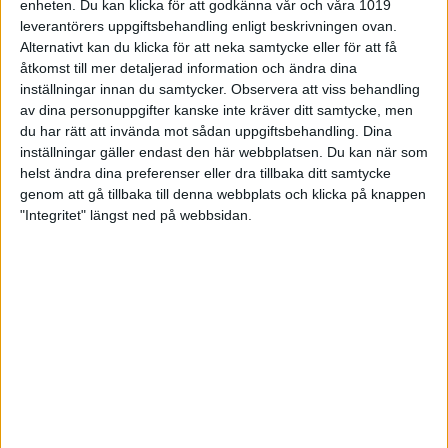
enheten. Du kan klicka för att godkänna vår och våra 1019
20:e plats i kvalet på 1355, vilket innebar att han
leverantörers uppgiftsbehandling enligt beskrivningen ovan.
kunde stå över första steget i finalen.
Alternativt kan du klicka för att neka samtycke eller för att få
åtkomst till mer detaljerad information och ändra dina
– Jag har precis införskaffat ett nytt klot, kände att
inställningar innan du samtycker.
Observera att viss behandling
jag har tränat bra det sista och att jag dessutom
av dina personuppgifter kanske inte kräver ditt samtycke, men
hade ett såpass högt HCP (39 per serie) gjorde att
du har rätt att invända mot sådan uppgiftsbehandling. Dina
jag kände att jag nog skulle kunna hävda mig i den
inställningar gäller endast den här webbplatsen. Du kan när som
här tävlingen. Dessutom så spelar ju det alltid viss
roll att ha hemmahall. Jag kände att jag hade hela
helst ändra dina preferenser eller dra tillbaka ditt samtycke
hallen med mig, säger Gunnar Åsberg
genom att gå tillbaka till denna webbplats och klicka på knappen
"Integritet" längst ned på webbsidan.
När det sen var dags för Åsberg att ta sig an
banorna, så var han med i toppen direkt. I finalsteg 2
blev det en andraplats och när det sedan var dags
för första karusellen så var det inte mycket snack
om saken, då Gunnar slog nära 700 på de tre
serierna, inklusive sitt HCP och inte heller
finalkarusellen visade sig vara några större problem
för Gunnar Åsberg den här dagen. Gunnar fick ihop
253, vilket räckte till en klar vinst mot Anders
Frimans 209, Peter Dammhags 194 och Jonas
Larssons 184.