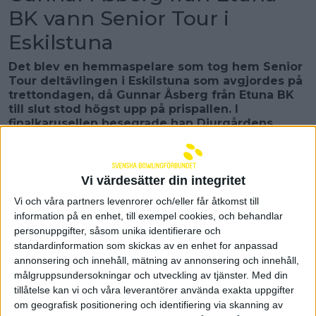
BK vann Senior Tour i
Eskilstuna
Det blev en hemmaspelare som tog hem Senior
Tour deltävlingen i Eskilstuna som avgjordes på
trettondagen, då Gunnar Åsberg från Etuna BK
till slut stod högst upp på prispallen. I
finalkarusellen besegrade han Djurgårdens
Anders Friman, Force Peter Dammhag och
Fyrklöverns Jonas Larsson
–
Det här var jättekul och inget jag alls hade
Vi värdesätter din integritet
räknat med, säger en glad Gunnar Åsberg
Vi och våra partners levenrorer och/eller får åtkomst till
På trettondagen avgjordes den femte tävlingen i
information på en enhet, till exempel cookies, och behandlar
säsongens Senior Tour i Eskilstuna. Som vanligt så
personuppgifter, såsom unika identifierare och
var det många startande i tävlingen med över 200
standardinformation som skickas av en enhet for anpassad
anmälda spelare som gjorde upp om förstapriset
annonsering och innehåll, mätning av annonsering och innehåll,
på 10 000 SEK och den som lyckades bäst av alla
målgruppsundersokningar och utveckling av tjänster.
Med din
den här gången var alltså 75-åriga Gunnar Åsberg.
tillåtelse kan vi och våra leverantörer använda exakta uppgifter
Och frågan är om det är den äldsta vinnaren i Senior
om geografisk positionering och identifiering via skanning av
Tour? Gunnar tog sig till finalspelet genom att ta