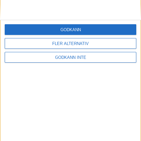
Sponsorer och samarbetspartners
GODKÄNN
FLER ALTERNATIV
GODKÄNN INTE
Här hittar du Svenska Bowlingförbundets
medlemsrabatt på Strawberry