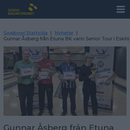
Swebowl Startsida
|
Nyheter
|
Gunnar Åsberg från Etuna BK vann Senior Tour i Eskil
Gunnar Åsberg från Etuna