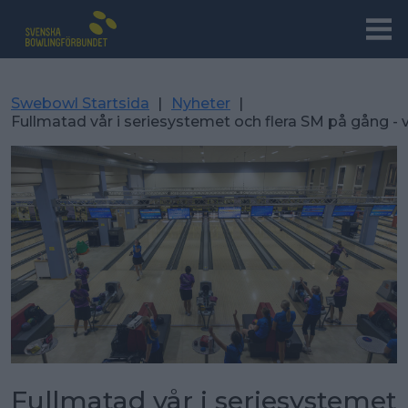
Swebowl Startsida
|
Nyheter
|
Fullmatad vår i seriesystemet och flera SM på gång -
Fullmatad vår i seriesystemet