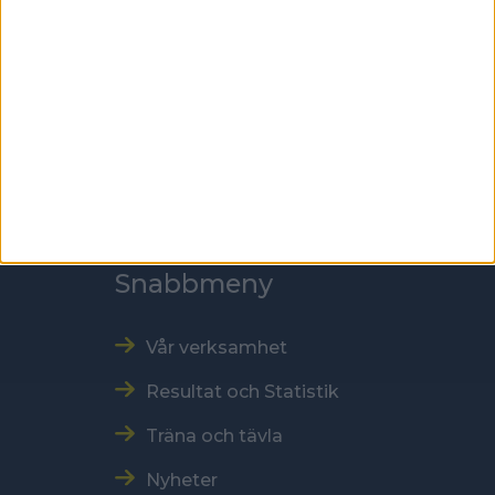
Skansbrogatan 7
118 60 Stockholm
Kontakt
Tel: 086996000
E-post: sbf@swebowl.se
Snabbmeny
Vår verksamhet
Resultat och Statistik
Träna och tävla
Nyheter