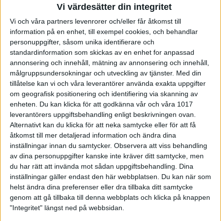
Finalerna spelas 5–7 maj i RC Bowl.
Vi värdesätter din integritet
Anmälan öppnar den 25 mars.
Vi och våra partners levenrorer och/eller får åtkomst till
information på en enhet, till exempel cookies, och behandlar
Länk till inbjudan
personuppgifter, såsom unika identifierare och
Nyhet: Mixed-SM 2026
standardinformation som skickas av en enhet for anpassad
annonsering och innehåll, mätning av annonsering och innehåll,
Ett nytt mästerskap introduceras under våren.
målgruppsundersokningar och utveckling av tjänster.
Med din
tillåtelse kan vi och våra leverantörer använda exakta uppgifter
Spelperiod: 18 april – 7 juni
om geografisk positionering och identifiering via skanning av
Format: 12 seriers kval
enheten. Du kan klicka för att godkänna vår och våra 1017
Vinnare: Paret med högst total slagning koras till
leverantörers uppgiftsbehandling enligt beskrivningen ovan.
Svenska Mästare i mix 2026
Alternativt kan du klicka för att neka samtycke eller för att få
Spelplats: Rosenlund, Jönköping
åtkomst till mer detaljerad information och ändra dina
Ett rakt och tydligt format där varje serie räknas.
inställningar innan du samtycker.
Observera att viss behandling
Passa på att kombinera och spela både individuella
av dina personuppgifter kanske inte kräver ditt samtycke, men
SM och mixed-SM!
du har rätt att invända mot sådan uppgiftsbehandling. Dina
inställningar gäller endast den här webbplatsen. Du kan när som
Para-SM
helst ändra dina preferenser eller dra tillbaka ditt samtycke
Kvalet i para-SM pågår mellan den 15-31 maj och
genom att gå tillbaka till denna webbplats och klicka på knappen
spelas i Malmö, Skara och Stockholm. Para-SM
"Integritet" längst ned på webbsidan.
avgörs med finalspel den 27 juni i Karlstad i