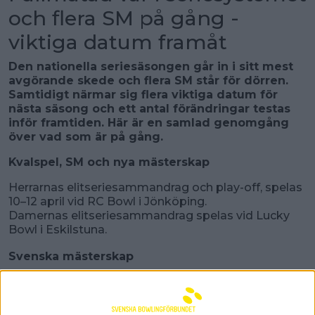
och flera SM på gång -
viktiga datum framåt
Den nationella seriesäsongen går in i sitt mest
avgörande skede och flera SM står för dörren.
Samtidigt närmar sig flera viktiga datum för
nästa säsong och ett antal förändringar testas
inför framtiden. Här är en samlad genomgång
över vad som är på gång.
Kvalspel, SM och nya mästerskap
Herrarnas elitseriesammandrag och play-off, spelas
10–12 april vid RC Bowl i Jönköping.
Damernas elitseriesammandrag spelas vid Lucky
Bowl i Eskilstuna.
Svenska mästerskap
Individuella SM
Individuella SM inleds den 4 april.
Kvalet pågår fram till 18 maj.