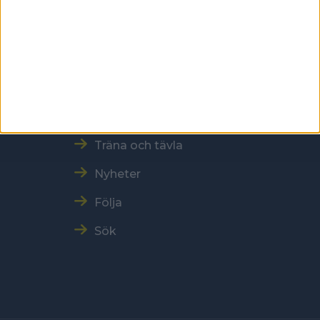
Snabbmeny
Vår verksamhet
Resultat och Statistik
Träna och tävla
Nyheter
Följa
Sök