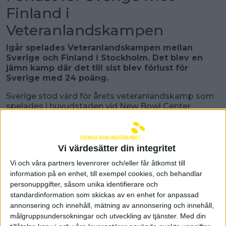
Finland i
Veteranlandskampen
Igår spelades Veteranlandskampen mellan
Sverige och Finland i Stockholm. Det blev en
jämn kamp där det till sist blev förlust för
Sverige med 24 poäng.
Sverige stod värd för årets veteranlandskamp som
spelades i huvudstaden vid New Bowl Center
Gullmarsplan. Lagen bestod av 12 spelare, åtta
herrar och fyra damer. Alla spelare genomförde 6
serier och åldershcp gällde.
Vi värdesätter din integritet
Vi och våra partners levenrorer och/eller får åtkomst till
information på en enhet, till exempel cookies, och behandlar
personuppgifter, såsom unika identifierare och
standardinformation som skickas av en enhet for anpassad
annonsering och innehåll, mätning av annonsering och innehåll,
målgruppsundersokningar och utveckling av tjänster.
Med din