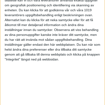
tillåtelse kan vi och våra leverantörer använda exakta uppgifter
om geografisk positionering och identifiering via skanning av
enheten. Du kan klicka för att godkänna vår och våra 1019
leverantörers uppgiftsbehandling enligt beskrivningen ovan.
Alternativt kan du klicka för att neka samtycke eller för att få
åtkomst till mer detaljerad information och ändra dina
inställningar innan du samtycker.
Observera att viss behandling
av dina personuppgifter kanske inte kräver ditt samtycke, men
Det blev en jämn kamp där till sist Finland drog det
du har rätt att invända mot sådan uppgiftsbehandling. Dina
längsta strået och vann med 24 poängs marginal.
inställningar gäller endast den här webbplatsen. Du kan när som
Slutresultatet skrevs till 14376-14352. Peter
helst ändra dina preferenser eller dra tillbaka ditt samtycke
Andersson var poängbäst av de svenska herrarna
genom att gå tillbaka till denna webbplats och klicka på knappen
med 1306 poäng över sex serier. Erkki Koivuranta
"Integritet" längst ned på webbsidan.
slog högst av de finska herrarna med 1450 poäng.
På damsidan var Eva Renvall i Sverige poängbäst
med 1218 poäng. Leena Jokiniemi hade högst av de
finska damerna med 1098 poäng.