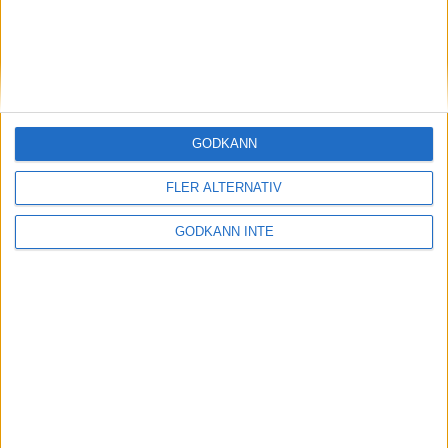
Här hittar du Svenska Bowlingförbundets
medlemsrabatt på Strawberry
GODKÄNN
FLER ALTERNATIV
GODKÄNN INTE
Adress
Svenska Bowlingförbundet
Box 11016