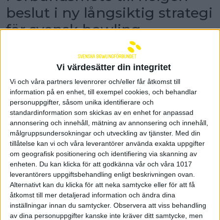
beslut i ny långsiktig strategi
för svensk bowling
Till helgen genomförs Svenska
Bowlingförbundets SDF-konferens och årsmöte
i Haninge. Det kommer bland annat att tas
Vi värdesätter din integritet
beslut i en ny långsiktig strategi för svensk
Vi och våra partners levenrorer och/eller får åtkomst till
bowling.
information på en enhet, till exempel cookies, och behandlar
personuppgifter, såsom unika identifierare och
Två fullspäckade dagar står på programmet när det
är dags för Svenska Bowlingförbundets
standardinformation som skickas av en enhet for anpassad
förbundsmöte vid Quality Hotel Winn i Haninge
annonsering och innehåll, mätning av annonsering och innehåll,
– Det ska bli kul att träffa alla representanter från
målgruppsundersokningar och utveckling av tjänster.
Med din
runt om i landet. Jag ser fram emot intressanta och
tillåtelse kan vi och våra leverantörer använda exakta uppgifter
givande diskussioner, säger Helena Sundqvist,
om geografisk positionering och identifiering via skanning av
Svenska Bowlingförbundets ordförande.
enheten. Du kan klicka för att godkänna vår och våra 1017
leverantörers uppgiftsbehandling enligt beskrivningen ovan.
På lördagen genomförs SDF-konferensen. Flera
Alternativt kan du klicka för att neka samtycke eller för att få
olika punkter står på agendan. Bland annat blir det
åtkomst till mer detaljerad information och ändra dina
en rapport från verksamheten, uppföljning av
inställningar innan du samtycker.
Observera att viss behandling
rollfördelningsdokument SvBF/SDF och det blir
av dina personuppgifter kanske inte kräver ditt samtycke, men
fokus på den nya långsiktiga strategin för 2035 där