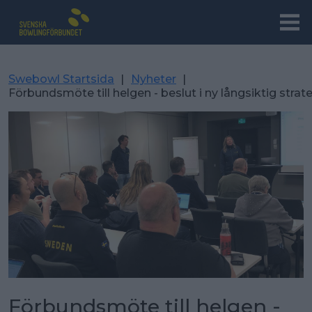
Swebowl Startsida
|
Nyheter
|
Förbundsmöte till helgen - beslut i ny långsiktig strat
Förbundsmöte till helgen -