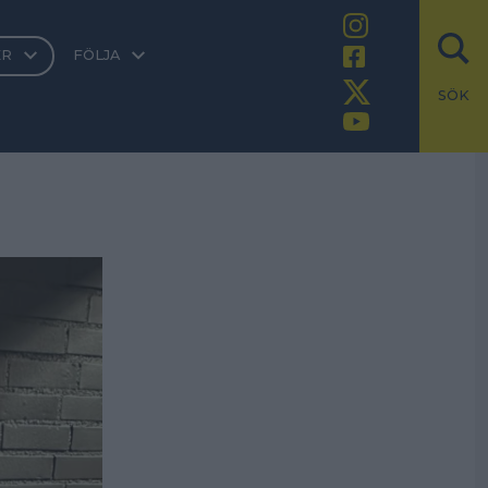
ER
FÖLJA
SÖK