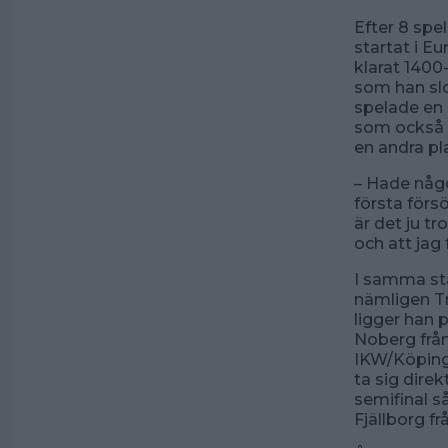
Efter 8 spel
startat i Eu
klarat 1400
som han slog
spelade en 
som också fi
en andra pla
– Hade någo
första förs
är det ju tr
och att jag
I samma st
nämligen T
ligger han 
Noberg frå
IKW/Köpings
ta sig direk
semifinal s
Fjällborg f