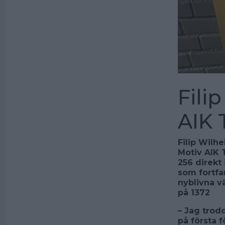
Fili
AIK
Filip Wilh
Motiv AIK 
256 direkt 
som fortfar
nyblivna v
på 1372
– Jag trodd
på första 