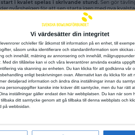
 start i kvalet spelas i skrivande stund.
Sen gör tävlin
der nyårshelgen för att sen starta igen med nya kvalsta
i. Kvalet pågår sedan till 5:e januari innan det är dags fö
agen. Ett finalspel som Filip Wilhelmsson redan är klar 
gsta slagning i Early Bird starterna.
e lite på hur kvalet i AIK Tournament har gått historiskt
Vi värdesätter din integritet
 och jag har faktiskt vunnit kvalet minst två av gångerna
levenrorer och/eller får åtkomst till information på en enhet, till exempe
ag ofta kan prestera i. Nu har jag redan börjat sakta tagga 
ifter, såsom unika identifierare och standardinformation som skickas 
en. Ska bli spännande att se vad jag kan åstadkomma då,
g och innehåll, mätning av annonsering och innehåll, målgruppsunde
Wilhelmsson.
.
Med din tillåtelse kan vi och våra leverantörer använda exakta uppgif
 avslutande starterna i tävlingen är redan fulla, men de
entifiering via skanning av enheten. Du kan klicka för att godkänna vår
 om man vill spela i början på januari. Hittills i tävlingen 
sbehandling enligt beskrivningen ovan. Alternativt kan du klicka för att
re som är anmälda till 753 starter. 12 nationer är repres
ll mer detaljerad information och ändra dina inställningar innan du samty
ittills. När Swebowl når tävlingens Tournament Director,
ina personuppgifter kanske inte kräver ditt samtycke, men du har rätt 
å är han fullt upptagen med att förbereda för kvällens 
Dina inställningar gäller endast den här webbplatsen. Du kan när som h
å lämna en snabb kommentar
 tillbaka ditt samtycke genom att gå tillbaka till denna webbplats och k
kligen full fart, speciellt med ny start alldeles strax. Men 
ned på webbsidan.
ls med tävlingen, både med resulaten och anmälningarn
 hemsida
esultat