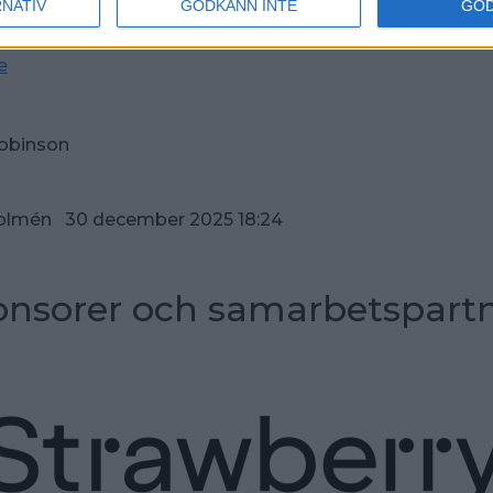
RNATIV
GODKÄNN INTE
GO
vlingsupplägget
e
Robinson
Holmén 30 december 2025 18:24
nsorer och samarbetspart