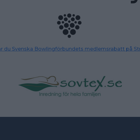
tar du Svenska Bowlingförbundets medlemsrabatt på St