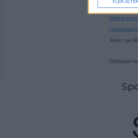
FLER ALTE
Info om tä
Online scor
Livestream
Foto: Ian 
Christian 
Spo