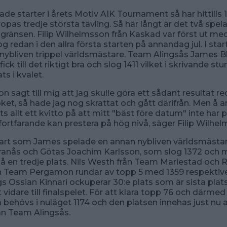
ade starter i årets Motiv AIK Tournament så har hittills 
ropas tredje största tävling. Så här långt är det två spe
-gränsen. Filip Wilhelmsson från Kaskad var först ut me
 redan i den allra första starten på annandag jul. I star
nybliven trippel världsmästare, Team Alingsås James 
ck till det riktigt bra och slog 1411 vilket i skrivande stun
ts i kvalet.
n sagt till mig att jag skulle göra ett sådant resultat r
öket, så hade jag nog skrattat och gått därifrån. Men å 
ots allt ett kvitto på att mitt "bäst före datum" inte har
 fortfarande kan prestera på hög nivå, säger Filip Wilhe
art som James spelade en annan nybliven världsmästar
ranås och Götas Joachim Karlsson, som slog 1372 och 
på en tredje plats. Nils Westh från Team Mariestad och 
n Team Pergamon rundar av topp 5 med 1359 respektive
 Ossian Kinnari ockuperar 30:e plats som är sista plats
t vidare till finalspelet. För att klara topp 76 och därmed
å behövs i nuläget 1174 och den platsen innehas just nu 
rån Team Alingsås.