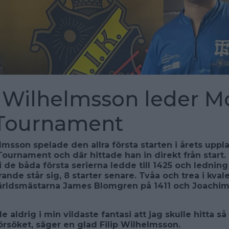
p Wilhelmsson leder M
 Tournament
elmsson spelade den allra första starten i årets uppl
Tournament och där hittade han in direkt från start.
i de båda första serierna ledde till 1425 och ledning 
ande står sig, 8 starter senare. Tvåa och trea i kval
ärldsmästarna James Blomgren på 1411 och Joachim
e aldrig i min vildaste fantasi att jag skulle hitta så 
försöket, säger en glad Filip Wilhelmsson.