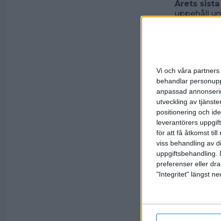
Årets sista
uppehåll un
andra januar
på Trettond
minst har hö
– Jag kollad
personligen
Vi och våra partners 
en tävling j
behandlar personuppg
inför final
anpassad annonserin
nöjd Filip 
utveckling av tjänster
Många av de
positionering och id
platser kvar
leverantörers uppgift
310 st spela
för att få åtkomst ti
tävlingen h
viss behandling av d
Robinson, s
uppgiftsbehandling. 
hinner änd
preferenser eller dra
– Det är ver
"Integritet" längst 
nöjda hitti
Tävlingens
Tider och r