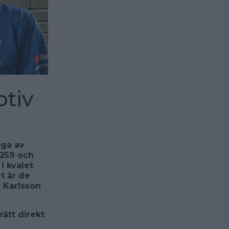
otiv
aga av
 259 och
i kvalet
et är de
 Karlsson
rätt direkt