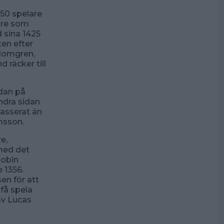
150 spelare
lare som
d sina 1425
ten efter
Blomgren,
d räcker till
edan på
andra sidan
 passerat än
lmsson.
e,
med det
Robin
 1356.
en för att
 få spela
av Lucas