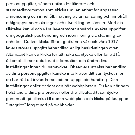
personuppgifter, såsom unika identifierare och
Eddie Engström instämmer:
standardinformation som skickas av en enhet for anpassad
– Det känns väldigt bra och det är skönt att både
annonsering och innehåll, mätning av annonsering och innehåll,
Robin och jag får med oss en medalj hem. Spelet
målgruppsundersokningar och utveckling av tjänster.
Med din
gick mycket bättre för mig idag än tidigare och jag
tillåtelse kan vi och våra leverantörer använda exakta uppgifter
tog det lugnare.
om geografisk positionering och identifiering via skanning av
Förbundskapten Mikael Engström:
enheten. Du kan klicka för att godkänna vår och våra 1017
– Killarna har kämpat hårt och de spelade riktigt bra
leverantörers uppgiftsbehandling enligt beskrivningen ovan.
idag. Mia coachade dem på ett bra sätt och fick
Alternativt kan du klicka för att neka samtycke eller för att få
dem att behålla lugnet. Det är väldigt kul att de tar
åtkomst till mer detaljerad information och ändra dina
ett brons och det känns skönt att alla i laget får
inställningar innan du samtycker.
Observera att viss behandling
med sig en medalj hem.
av dina personuppgifter kanske inte kräver ditt samtycke, men
du har rätt att invända mot sådan uppgiftsbehandling. Dina
Robin Ljungkvist blev fyra i All Event där alla 16 serier
inställningar gäller endast den här webbplatsen. Du kan när som
i mästerskapet räknas in. Han fick totalt ihop 3420
helst ändra dina preferenser eller dra tillbaka ditt samtycke
poäng. Seung Sang Yun tog brons i All Event med
genom att gå tillbaka till denna webbplats och klicka på knappen
3572 poäng.
"Integritet" längst ned på webbsidan.
– Jag hade inte så mycket koll på All Event men det
var roligt att komma högt upp i resultatlistan där
också, säger Ljungkvist.
Det blev en fantastisk avslutande mästerskapsdag
för det svenska laget i TPB4. Lisa Nordström Green