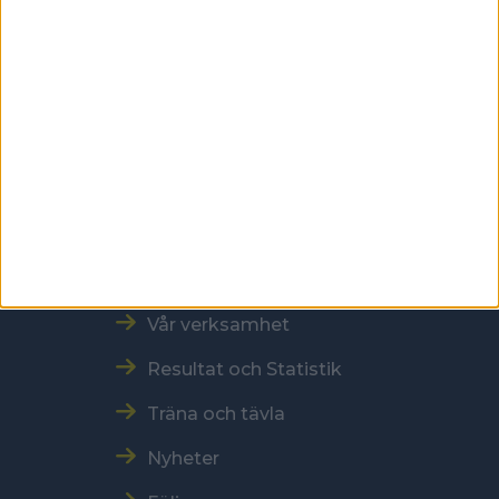
118 60 Stockholm
Kontakt
Tel: 086996000
E-post: sbf@swebowl.se
Snabbmeny
Vår verksamhet
Resultat och Statistik
Träna och tävla
Nyheter