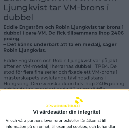
Ljungkvist tar VM-brons i
dubbel
Eddie Engström och Robin Ljungkvist tar brons i
dubbel i para-VM. De fick tillsammans ihop 2406
poäng.
– Det känns underbart att ta en medalj, säger
Robin Ljungkvist.
Eddie Engström och Robin Ljungkvist var på jakt
efter en VM-medalj i herrarnas dubbel i TPB4. De
stod för flera fina serier och fixade ett VM-brons i
mästerskapets avslutande tävlingsdistans i
Hongkong. Den svenska duon fick ihop 2406 poäng
och hade lite marginal ned till Jie/Ismail från
Singapore som blev fyra med 2346 poäng.
– Eddie och jag hade kul på banorna och vi
kämpade som ett lag. Vi fokuserade bara på vårt
Vi värdesätter din integritet
spel så vi visste inte riktigt hur vi låg till på slutet.
Det var väldigt skönt när det stod klart att vi hade
Vi och våra partners levenrorer och/eller får åtkomst till
tagit brons, säger Robin Ljungkvist.
information på en enhet, till exempel cookies, och behandlar