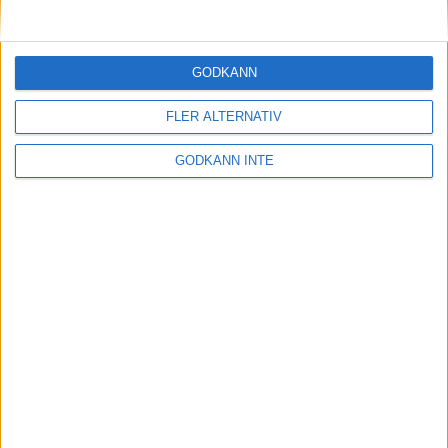
GODKÄNN
FLER ALTERNATIV
GODKÄNN INTE
Adress
Svenska Bowlingförbundet
Box 11016
100 61 Stockholm
Besöksadress
Skansbrogatan 7