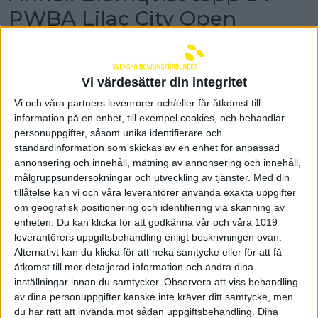
PWBA Lilac City Open
Anneli Blomqvist var en seger från stegfinalen i
PWBA Lilac City Open. I topp 8 förlorade hon
mot Felicia Wong med 2-0. Topp 8-platsen är
Vi värdesätter din integritet
Blomqvists bästa placering på PWBA-touren.
Nora Johansson blev topp 16 i tävlingen.
Vi och våra partners levenrorer och/eller får åtkomst till
information på en enhet, till exempel cookies, och behandlar
Både Anneli Blomqvist och Nora Johansson hade
personuppgifter, såsom unika identifierare och
avancerat till matchspelet för topp 24 i PWBA Lilac
standardinformation som skickas av en enhet for anpassad
City Open i Rochester, New York. I den första
annonsering och innehåll, mätning av annonsering och innehåll,
matchen under gårdagen vann Anneli Blomqvist
målgruppsundersokningar och utveckling av tjänster.
Med din
över Nathalie Kent med 2-1. Nora Johansson var
tillåtelse kan vi och våra leverantörer använda exakta uppgifter
seedad och klev in i handlingarna i topp 16. Där
om geografisk positionering och identifiering via skanning av
ställdes hon mot New Hui Fen. Nora vann den första
enheten. Du kan klicka för att godkänna vår och våra 1019
serien men sedan gick det inte riktigt vägen. Hui Fen
leverantörers uppgiftsbehandling enligt beskrivningen ovan.
vände och vann med 2-1 och Nora Johansson
slutade därmed topp 16 i tävlingen. Anneli
Alternativt kan du klicka för att neka samtycke eller för att få
Blomqvist fortsatte dock i vinnarspåret och
åtkomst till mer detaljerad information och ändra dina
besegrade Li Jane Sin i topp 16 med 2-1 (216-163, 184-
inställningar innan du samtycker.
Observera att viss behandling
195, 249-218).
av dina personuppgifter kanske inte kräver ditt samtycke, men
du har rätt att invända mot sådan uppgiftsbehandling. Dina