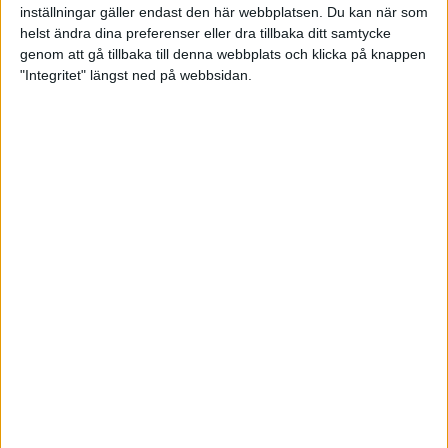
Anneli Blomqvist var därmed en match från
inställningar gäller endast den här webbplatsen. Du kan när som
stegfinalen. I topp 8 ställdes hon mot Felicia Wong.
helst ändra dina preferenser eller dra tillbaka ditt samtycke
Första serien förlorade Blomqvist med 239-220.
genom att gå tillbaka till denna webbplats och klicka på knappen
Serie 2 var jämn men Blomqvist hade inte riktigt
"Integritet" längst ned på webbsidan.
marginalerna på sin sida och Wong tog hem andra
serien med 218-215. Blomqvist slutade topp 8 i
tävlingen vilket är hennes bästa placering på
PWBA-touren.
Cherie Tan vann PWBA Lilac City Open efter
finalseger över Shannon Pluhovsky med 225-206.
För Nora Johansson väntar nu hemresa för
uppladdning inför EM i Odense som spelas den 12-
20 juni.
Resultat PWBA Lilac City Open
Linus Wirén 02 juni 2026 13:40