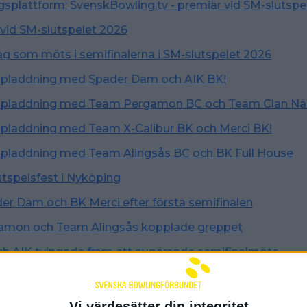
splattform: SvenskBowling.tv - premiär vid SM-slutspe
r vid SM-slutspelet 2026
 lag som möts i semifinalerna i SM-slutspelet 2026
ppladdning med Spader Dam och AIK BK!
ppladdning med Team Pergamon BC och Team Clan Nä
ppladdning med Team X-Calibur BK och Merci BK!
ppladdning med Team Alingsås BC och BK Full House
utspelsfest i Nyköping
er Dam och BK Merci efter första semifinalen
mon och Team Alingsås kopplade greppet
ch AIK tvingade fram ett avgörande semifinalmöte
ara för SM-final och Clan kvitterade mot Pergamon
 Spader Dam och Team X-Calibur till SM-final
Vi värdesätter din integritet