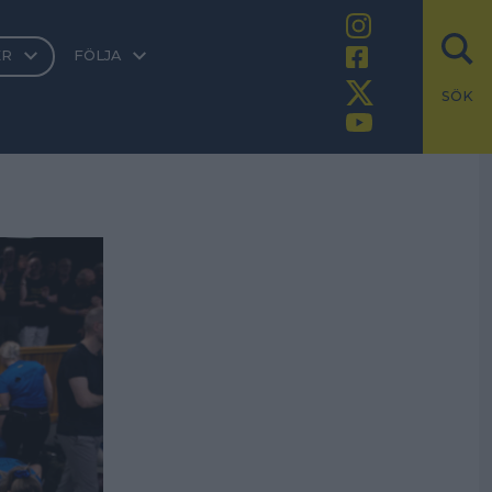
ER
FÖLJA
SÖK