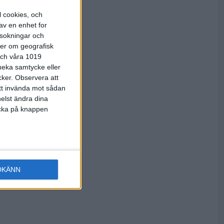
l cookies, och
av en enhet for
rsokningar och
ter om geografisk
 och våra 1019
 neka samtycke eller
cker.
Observera att
att invända mot sådan
elst ändra dina
licka på knappen
DKÄNN