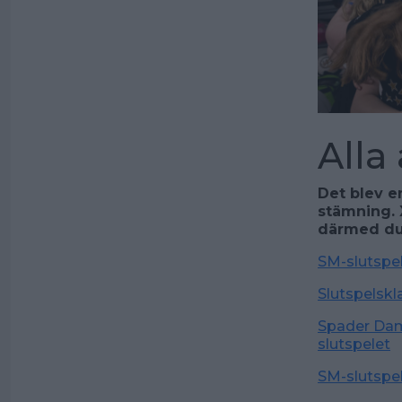
Alla 
Det blev e
stämning. 
därmed dubb
SM-slutspel
Slutspelskl
Spader Dam 
slutspelet
SM-slutspel