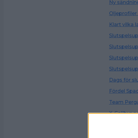
Ny sändning
Oljeprofile
Klart vilka
Slutspelsu
Slutspelsu
Slutspelsu
Slutspelsu
Dags för sl
Fördel Spad
Team Perga
X-Calibur o
Alingsås kl
Favoriterna