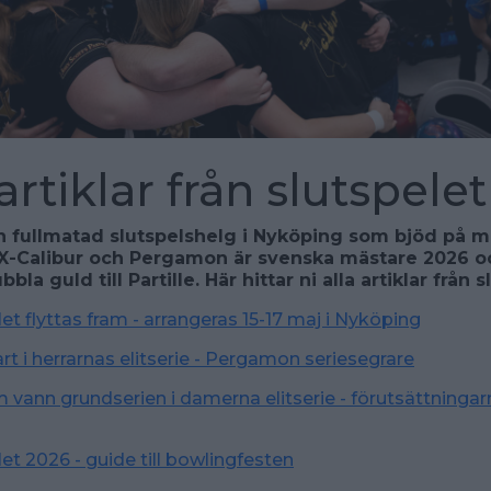
artiklar från slutspelet
n fullmatad slutspelshelg i Nyköping som bjöd på 
X-Calibur och Pergamon är svenska mästare 2026 o
la guld till Partille. Här hittar ni alla artiklar från 
et flyttas fram - arrangeras 15-17 maj i Nyköping
art i herrarnas elitserie - Pergamon seriesegrare
vann grundserien i damerna elitserie - förutsättningarn
et 2026 - guide till bowlingfesten