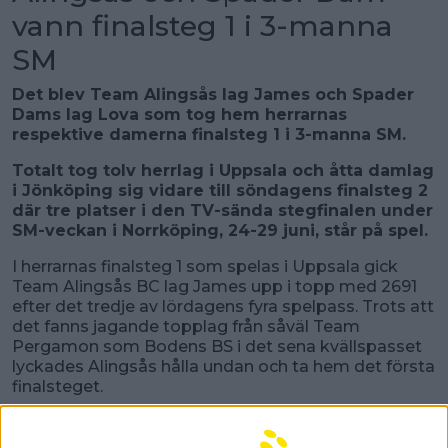
vann finalsteg 1 i 3-manna
SM
Det blev Team Alingsås lag James och Spader
Dams lag Lova som tog hem herrarnas
respektive damerna finalsteg 1 i 3-manna SM.
Totalt tog tolv herrlag i Uppsala och åtta damlag
i Jönköping sig vidare till söndagens finalsteg 2
där tre platser i den TV-sända stegfinalen under
SM-veckan i Norrköping, 24-29 juni, står på spel.
I herrarnas finalsteg 1 som spelas i Uppsala gick
Team Alingsås BC lag James upp i topp med 2691
efter det tredje av lördagens fyra spelpass. Trots att
det fanns jagande topplag från såväl Team
Pergamon som Bodens BS i det sena kvällspasset
lyckades Alingsås hålla undan och ta hem det första
finalsteget.
– Det känns gott. Vi nötte på och spelade mycket
stabilt och satte oss aldrig i några större problem,