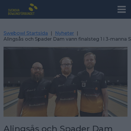
Swebowl Startsida
|
Nyheter
|
Alingsås och Spader Dam vann finalsteg 1 i 3-manna 
Alingsås och Spader Dam