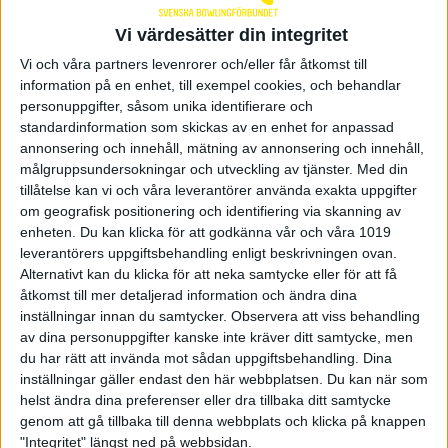
säger en mycket nöjd James Blomgren i
Alingsåslaget.
Vi värdesätter din integritet
Vi och våra partners levenrorer och/eller får åtkomst till
Det var framför allt Alingsåslagets jämnhet
som
information på en enhet, till exempel cookies, och behandlar
fällde avgörandet och laget var ensamma med
personuppgifter, såsom unika identifierare och
bedriften att slå alla serier över 200 poäng. Förutom
standardinformation som skickas av en enhet for anpassad
James bestod laget av Alexsander Flodin, Joakim
annonsering och innehåll, mätning av annonsering och innehåll,
West och Rickard Dahllöf och det är ett laddat
Alingsåslag som ser fram emot söndagens
målgruppsundersokningar och utveckling av tjänster.
Med din
finalsteg 2.
tillåtelse kan vi och våra leverantörer använda exakta uppgifter
om geografisk positionering och identifiering via skanning av
– Även om det är lite synd det börjar om från noll
enheten. Du kan klicka för att godkänna vår och våra 1019
igen när man är i ledning blir det en rolig
leverantörers uppgiftsbehandling enligt beskrivningen ovan.
morgondag. 3-manna en rolig spelform och kan vi
Alternativt kan du klicka för att neka samtycke eller för att få
göra en lika fokuserad insats igen har vi goda
åtkomst till mer detaljerad information och ändra dina
förutsättningar att bli bland det tre bästa som går
inställningar innan du samtycker.
Observera att viss behandling
vidare, fortsätter James Blomgren.
av dina personuppgifter kanske inte kräver ditt samtycke, men
du har rätt att invända mot sådan uppgiftsbehandling. Dina
Tvåa kom BK Kaskads lag Teodor
som var arton
inställningar gäller endast den här webbplatsen. Du kan när som
poäng bakom med sina 2673. Bodens BS lyckades
helst ändra dina preferenser eller dra tillbaka ditt samtycke
spurta in på tredje plats i det sista spelpasset efter
att ha avslutat med fina 262.
genom att gå tillbaka till denna webbplats och klicka på knappen
"Integritet" längst ned på webbsidan.